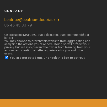
CONTACT
beatrice@beatrice-doutriaux.fr
06 45 45 03 79
Ce site utilise MATOMO, outils de statistique recommandé par
la CNIL.
You may choose to prevent this website from aggregating and
analyzing the actions you take here. Doing so will protect your
privacy, but will also prevent the owner from learning from your
actions and creating a better experience for you and other
users.
You are not opted out. Uncheck this box to opt-out.