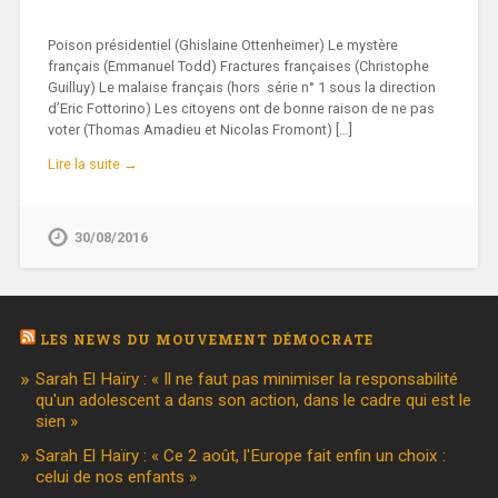
Poison présidentiel (Ghislaine Ottenheimer) Le mystère
français (Emmanuel Todd) Fractures françaises (Christophe
Guilluy) Le malaise français (hors série n° 1 sous la direction
d’Eric Fottorino) Les citoyens ont de bonne raison de ne pas
voter (Thomas Amadieu et Nicolas Fromont) […]
Lire la suite →
30/08/2016
LES NEWS DU MOUVEMENT DÉMOCRATE
Sarah El Haïry : « Il ne faut pas minimiser la responsabilité
qu'un adolescent a dans son action, dans le cadre qui est le
sien »
Sarah El Haïry : « Ce 2 août, l'Europe fait enfin un choix :
celui de nos enfants »