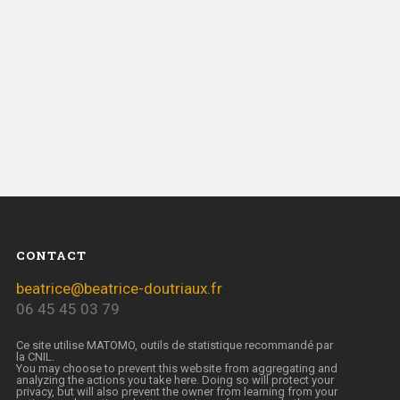
CONTACT
beatrice@beatrice-doutriaux.fr
06 45 45 03 79
Ce site utilise MATOMO, outils de statistique recommandé par
la CNIL.
You may choose to prevent this website from aggregating and
analyzing the actions you take here. Doing so will protect your
privacy, but will also prevent the owner from learning from your