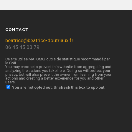
CONTACT
beatrice@beatrice-doutriaux.fr
06 45 45 03 79
Ce site utilise MATOMO, outils de statistique recommandé par
la CNIL.
You may choose to prevent this website from aggregating and
analyzing the actions you take here. Doing so will protect your
privacy, but will also prevent the owner from learning from your
actions and creating a better experience for you and other
users.
You are not opted out. Uncheck this box to opt-out.